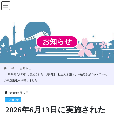
コ
ナ
ン
ビ
テ
ゲ
ン
ー
ツ
シ
に
ョ
移
ン
お知らせ
動
に
移
動
HOME
お知らせ
2026年6月13日に実施された「第67回 社会人常識マナー検定試験 Japan Basic」
の問題用紙を掲載しました。
2026年6月17日
お知らせ
2026年6月13日に実施された