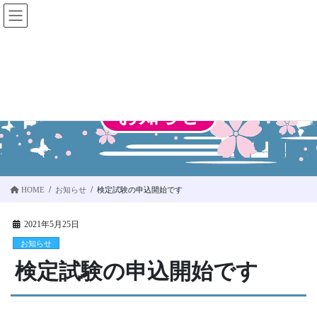
コ
ナ
ン
ビ
テ
ゲ
ン
ー
ツ
シ
に
ョ
移
ン
お知らせ
動
に
移
動
HOME
お知らせ
検定試験の申込開始です
2021年5月25日
お知らせ
検定試験の申込開始です